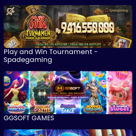
Play and Win Tournament -
Spadegaming
GGSOFT GAMES