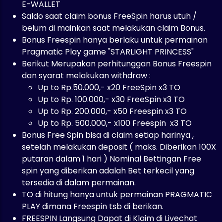
E-WALLET
Saldo saat claim bonus FreeSpin harus utuh /
belum di mainkan saat melakukan claim Bonus.
Bonus Freespin hanya berlaku untuk permainan
Pragmatic Play game "STARLIGHT PRINCESS"
Berikut Merupakan perhitunggan Bonus Freespin
dan syarat melakukan withdraw :
Up to Rp.50.000,- x20 FreeSpin x3 TO
Up to Rp. 100.000,- x30 FreeSpin x3 TO
Up to Rp. 200.000,- x50 Freespin x3 TO
Up to Rp. 500.000,- x100 Freespin x3 TO
Bonus Free Spin bisa di claim setiap harinya ,
setelah melakukan deposit ( maks. Diberikan 100X
putaran dalam 1 hari ) Nominal Bettingan Free
spin yang diberikan adalah Bet terkecil yang
tersedia di dalam permainan.
TO di hitung hanya untuk permainan PRAGMATIC
PLAY dimana Freespin tsb di berikan.
FREESPIN Langsung Dapat di Klaim di Livechat