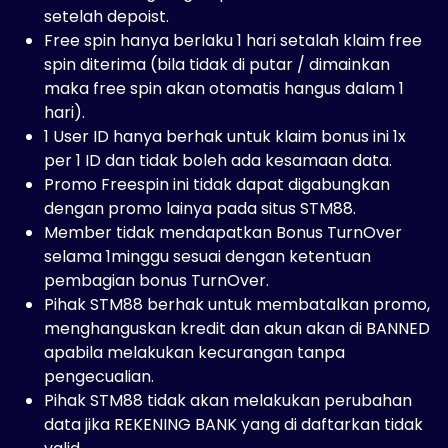
setelah depoist.
Free spin hanya berlaku 1 hari setalah klaim free
spin diterima (bila tidak di putar / dimainkan
maka free spin akan otomatis hangus dalam 1
hari).
1 User ID hanya berhak untuk klaim bonus ini 1x
per 1 ID dan tidak boleh ada kesamaan data.
Promo Freespin ini tidak dapat digabungkan
dengan promo lainya pada situs STM88.
Member tidak mendapatkan Bonus TurnOver
selama 1minggu sesuai dengan ketentuan
pembagian bonus TurnOver.
Pihak STM88 berhak untuk membatalkan promo,
menghanguskan kredit dan akun akan di BANNED
apabila melakukan kecurangan tanpa
pengecualian.
Pihak STM88 tidak akan melakukan perubahan
data jika REKENING BANK yang di daftarkan tidak