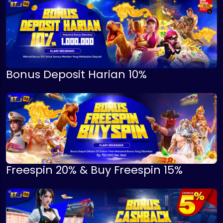
Bonus Deposit Harian 10%
Freespin 20% & Buy Freespin 15%