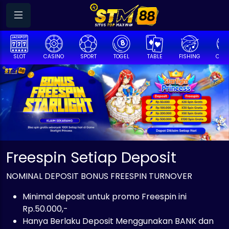
SLOT
CASINO
SPORT
TOGEL
TABLE
FISHING
COCK
Freespin Setiap Deposit
NOMINAL DEPOSIT BONUS FREESPIN TURNOVER
Minimal deposit untuk promo Freespin ini
Rp.50.000,-
Hanya Berlaku Deposit Menggunakan BANK dan