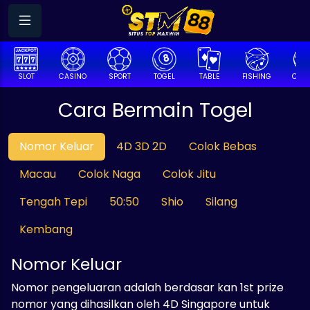
SLOT
CASINO
SPORT
TOGEL
TABLE
FISHING
COCK
Cara Bermain Togel
Nomor Keluar
4D 3D 2D
Colok Bebas
Macau
Colok Naga
Colok Jitu
Tengah Tepi
50:50
Shio
Silang
Kembang
Nomor Keluar
Nomor pengeluaran adalah berdasar kan 1st prize
nomor yang dihasilkan oleh 4D Singapore untuk