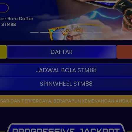
DAFTAR
JADWAL BOLA STM88
SPINWHEEL STM88
RAPAPUN KEMENANGAN ANDA PASTI DI BAYAR LUNAS!!!