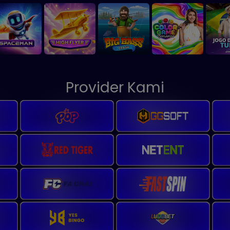
Provider Kami