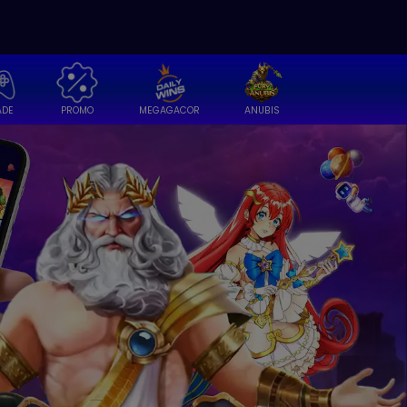
ADE
PROMO
MEGAGACOR
ANUBIS