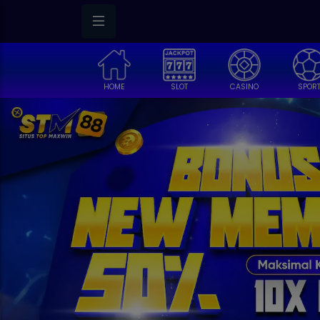
HOME
SLOT
CASINO
SPOR