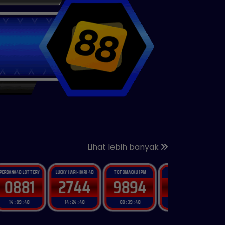
Lihat lebih banyak
PERDANA4D LOTTERY
LUCKY HARI-HARI 4D
TOTOMACAU 1PM
TOTOMACAU 4PM
0881
2744
9894
0597
14 : 09 : 45
14 : 24 : 45
08 : 39 : 45
11 : 39 : 45