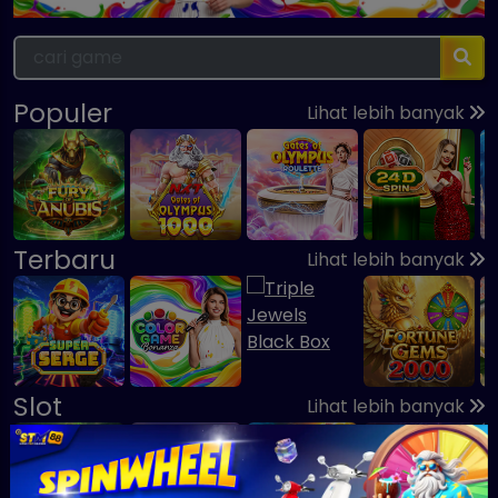
Populer
Lihat lebih banyak
Terbaru
Lihat lebih banyak
Slot
Lihat lebih banyak