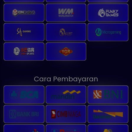
Cara Pembayaran