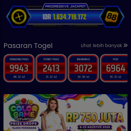
Pasaran Togel
Lihat lebih banyak
HONGKONG POOLS
SYDNEY POOLS
MAGNUM4D
PCSO
9943
2413
3072
6964
08 : 23 : 41
23 : 23 : 41
03 : 38 : 41
05 : 33 : 41